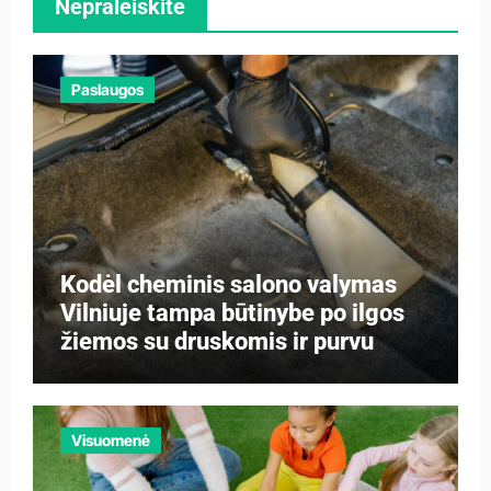
Nepraleiskite
Paslaugos
Kodėl cheminis salono valymas
Vilniuje tampa būtinybe po ilgos
žiemos su druskomis ir purvu
Visuomenė