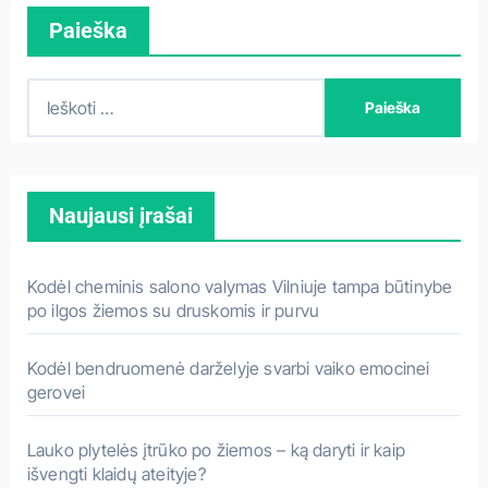
Paieška
I
e
š
k
Naujausi įrašai
o
t
i
Kodėl cheminis salono valymas Vilniuje tampa būtinybe
:
po ilgos žiemos su druskomis ir purvu
Kodėl bendruomenė darželyje svarbi vaiko emocinei
gerovei
Lauko plytelės įtrūko po žiemos – ką daryti ir kaip
išvengti klaidų ateityje?