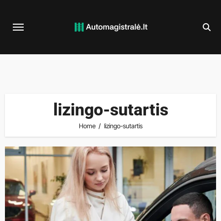
Skip
to
content
lizingo-sutartis
Home
lizingo-sutartis