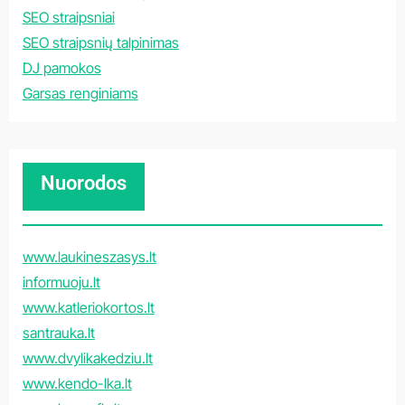
SEO straipsniai
SEO straipsnių talpinimas
DJ pamokos
Garsas renginiams
Nuorodos
www.laukineszasys.lt
informuoju.lt
www.katleriokortos.lt
santrauka.lt
www.dvylikakedziu.lt
www.kendo-lka.lt