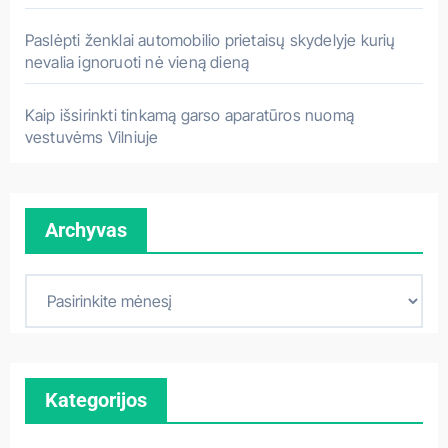
Paslėpti ženklai automobilio prietaisų skydelyje kurių
nevalia ignoruoti nė vieną dieną
Kaip išsirinkti tinkamą garso aparatūros nuomą
vestuvėms Vilniuje
Archyvas
A
r
c
h
Kategorijos
y
v