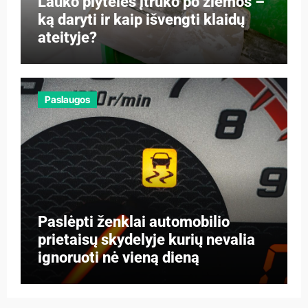
Lauko plytelės įtrūko po žiemos –
ką daryti ir kaip išvengti klaidų
ateityje?
Paslaugos
Paslėpti ženklai automobilio
prietaisų skydelyje kurių nevalia
ignoruoti nė vieną dieną