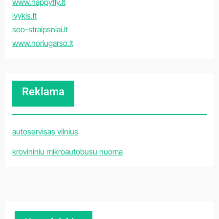
www.happyfly.lt
ivykis.lt
seo-straipsniai.lt
www.noriugarso.lt
Reklama
autoservisas vilnius
krovininiu mikroautobusu nuoma