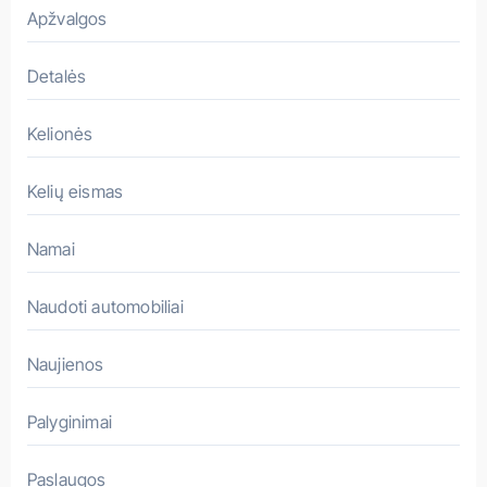
a
Apžvalgos
s
Detalės
Kelionės
Kelių eismas
Namai
Naudoti automobiliai
Naujienos
Palyginimai
Paslaugos