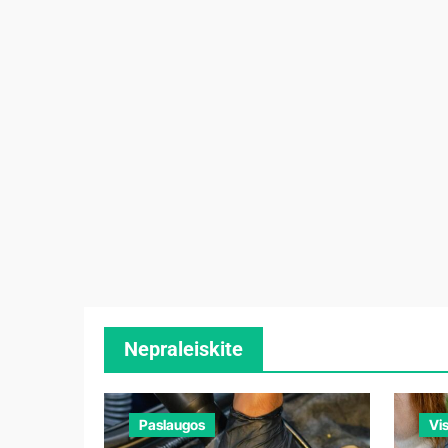
Nepraleiskite
Paslaugos
Vi