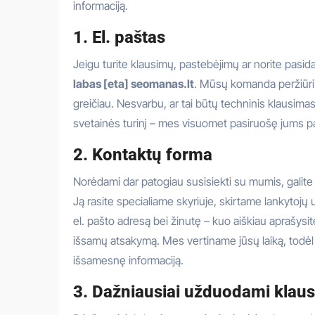
informaciją.
1. El. paštas
Jeigu turite klausimų, pastebėjimų ar norite pasidal
labas [eta] seomanas.lt
. Mūsų komanda peržiūri v
greičiau. Nesvarbu, ar tai būtų techninis klausim
svetainės turinį – mes visuomet pasiruošę jums pa
2. Kontaktų forma
Norėdami dar patogiau susisiekti su mumis, galit
Ją rasite specialiame skyriuje, skirtame lankytoj
el. pašto adresą bei žinutę – kuo aiškiau aprašysi
išsamų atsakymą. Mes vertiname jūsų laiką, todėl 
išsamesnę informaciją.
3. Dažniausiai užduodami klau