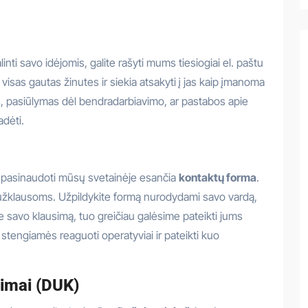
inti savo idėjomis, galite rašyti mums tiesiogiai el. paštu
isas gautas žinutes ir siekia atsakyti į jas kaip įmanoma
as, pasiūlymas dėl bendradarbiavimo, ar pastabos apie
dėti.
e pasinaudoti mūsų svetainėje esančia
kontaktų forma
.
ų užklausoms. Užpildykite formą nurodydami savo vardą,
te savo klausimą, tuo greičiau galėsime pateikti jums
stengiamės reaguoti operatyviai ir pateikti kuo
simai (DUK)