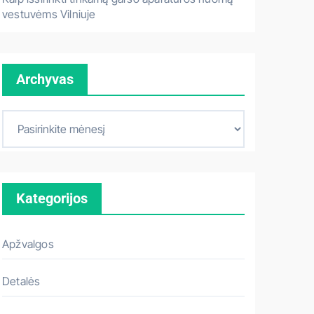
vestuvėms Vilniuje
Archyvas
A
r
c
h
Kategorijos
y
v
a
Apžvalgos
s
Detalės