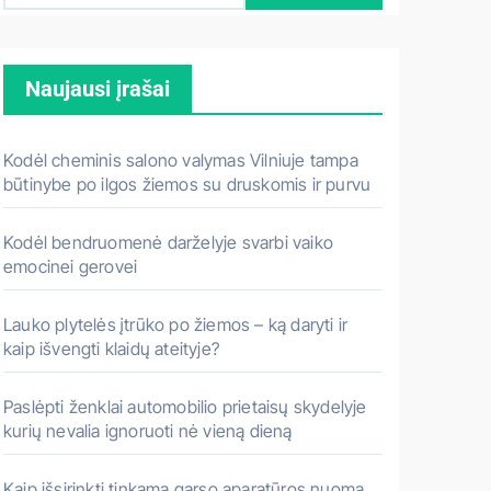
š
k
Naujausi įrašai
o
t
i
Kodėl cheminis salono valymas Vilniuje tampa
:
būtinybe po ilgos žiemos su druskomis ir purvu
Kodėl bendruomenė darželyje svarbi vaiko
emocinei gerovei
Lauko plytelės įtrūko po žiemos – ką daryti ir
kaip išvengti klaidų ateityje?
Paslėpti ženklai automobilio prietaisų skydelyje
kurių nevalia ignoruoti nė vieną dieną
Kaip išsirinkti tinkamą garso aparatūros nuomą