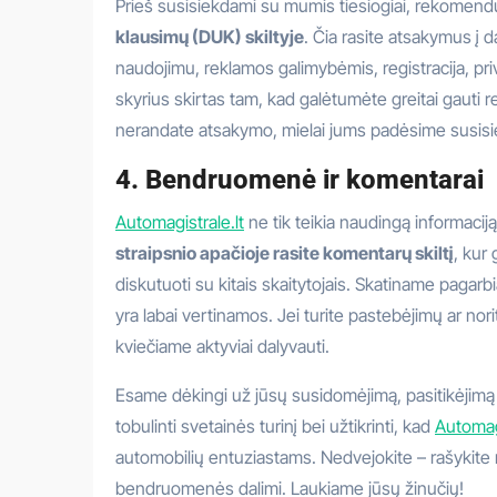
Prieš susisiekdami su mumis tiesiogiai, rekomen
klausimų (DUK) skiltyje
. Čia rasite atsakymus į 
naudojimu, reklamos galimybėmis, registracija, pri
skyrius skirtas tam, kad galėtumėte greitai gauti r
nerandate atsakymo, mielai jums padėsime susisie
4. Bendruomenė ir komentarai
Automagistrale.lt
ne tik teikia naudingą informacij
straipsnio apačioje rasite komentarų skiltį
, kur
diskutuoti su kitais skaitytojais. Skatiname pagarbi
yra labai vertinamos. Jei turite pastebėjimų ar norit
kviečiame aktyviai dalyvauti.
Esame dėkingi už jūsų susidomėjimą, pasitikėjimą 
tobulinti svetainės turinį bei užtikrinti, kad
Automagi
automobilių entuziastams. Nedvejokite – rašykite m
bendruomenės dalimi. Laukiame jūsų žinučių!