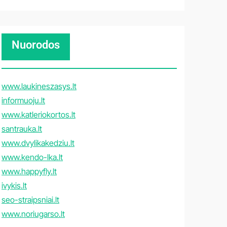
Nuorodos
www.laukineszasys.lt
informuoju.lt
www.katleriokortos.lt
santrauka.lt
www.dvylikakedziu.lt
www.kendo-lka.lt
www.happyfly.lt
ivykis.lt
seo-straipsniai.lt
www.noriugarso.lt