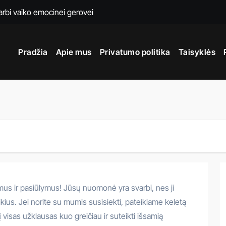
rbi vaiko emocinei gerovei
ą daryti ir kaip išvengti klaidų ateityje?
Pradžia
Apie mus
Privatumo politika
Taisyklės
aisų skydelyje kurių nevalia ignoruoti nė vieną dieną
ratūros nuomą vestuvėms Vilniuje
s: išmokite poliruoti kaip ekspertai namuose
riemonės, kurios leis jam atrodyti tobulai
rivalumai ir skirtumai nuo tradicinio transporto
urvo: sprendimas Jūsų transporto priemonei
– ar jį žinai?
mus ir pasiūlymus! Jūsų nuomonė yra svarbi, nes ji
lniuje tampa būtinybe po ilgos žiemos su druskomis ir purvu
kius. Jei norite su mumis susisiekti, pateikiame keletą
į visas užklausas kuo greičiau ir suteikti išsamią