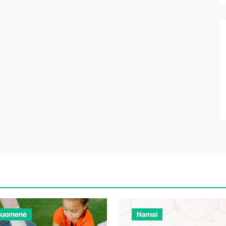
suomenė
Namai