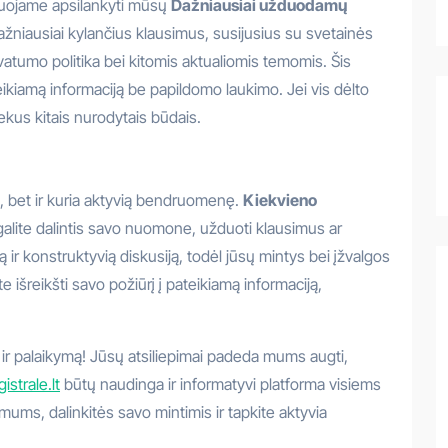
duojame apsilankyti mūsų
Dažniausiai užduodamų
dažniausiai kylančius klausimus, susijusius su svetainės
vatumo politika bei kitomis aktualiomis temomis. Šis
eikiamą informaciją be papildomo laukimo. Jei vis dėlto
kus kitais nurodytais būdais.
ą, bet ir kuria aktyvią bendruomenę.
Kiekvieno
 galite dalintis savo nuomone, užduoti klausimus ar
ą ir konstruktyvią diskusiją, todėl jūsų mintys bei įžvalgos
e išreikšti savo požiūrį į pateikiamą informaciją,
ir palaikymą! Jūsų atsiliepimai padeda mums augti,
strale.lt
būtų naudinga ir informatyvi platforma visiems
ums, dalinkitės savo mintimis ir tapkite aktyvia