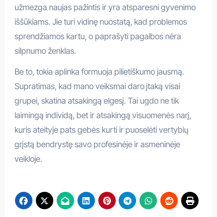
užmezga naujas pažintis ir yra atsparesni gyvenimo
iššūkiams. Jie turi vidinę nuostatą, kad problemos
sprendžiamos kartu, o paprašyti pagalbos nėra
silpnumo ženklas.
Be to, tokia aplinka formuoja pilietiškumo jausmą.
Supratimas, kad mano veiksmai daro įtaką visai
grupei, skatina atsakingą elgesį. Tai ugdo ne tik
laimingą individą, bet ir atsakingą visuomenės narį,
kuris ateityje pats gebės kurti ir puoselėti vertybių
grįstą bendrystę savo profesinėje ir asmeninėje
veikloje.