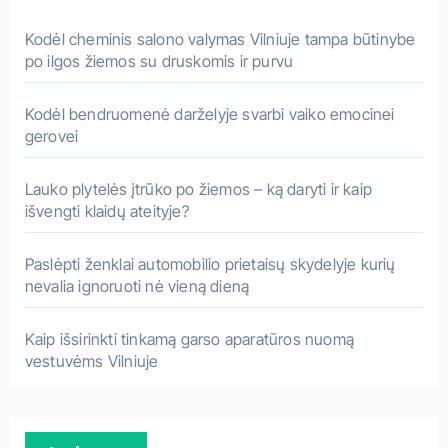
t
i
Kodėl cheminis salono valymas Vilniuje tampa būtinybe
:
po ilgos žiemos su druskomis ir purvu
Kodėl bendruomenė darželyje svarbi vaiko emocinei
gerovei
Lauko plytelės įtrūko po žiemos – ką daryti ir kaip
išvengti klaidų ateityje?
Paslėpti ženklai automobilio prietaisų skydelyje kurių
nevalia ignoruoti nė vieną dieną
Kaip išsirinkti tinkamą garso aparatūros nuomą
vestuvėms Vilniuje