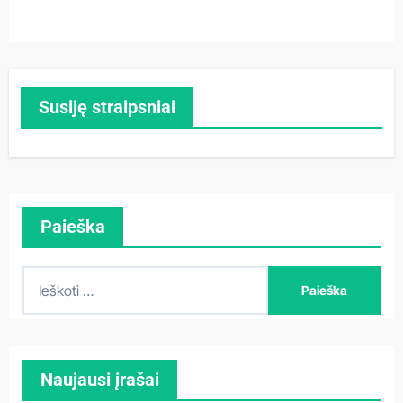
Susiję straipsniai
Paieška
I
e
š
k
Naujausi įrašai
o