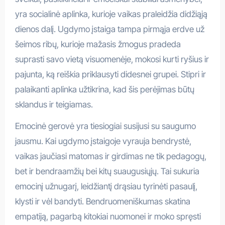
yra socialinė aplinka, kurioje vaikas praleidžia didžiąją
dienos dalį. Ugdymo įstaiga tampa pirmąja erdve už
šeimos ribų, kurioje mažasis žmogus pradeda
suprasti savo vietą visuomenėje, mokosi kurti ryšius ir
pajunta, ką reiškia priklausyti didesnei grupei. Stipri ir
palaikanti aplinka užtikrina, kad šis perėjimas būtų
sklandus ir teigiamas.
Emocinė gerovė yra tiesiogiai susijusi su saugumo
jausmu. Kai ugdymo įstaigoje vyrauja bendrystė,
vaikas jaučiasi matomas ir girdimas ne tik pedagogų,
bet ir bendraamžių bei kitų suaugusiųjų. Tai sukuria
emocinį užnugarį, leidžiantį drąsiau tyrinėti pasaulį,
klysti ir vėl bandyti. Bendruomeniškumas skatina
empatiją, pagarbą kitokiai nuomonei ir moko spręsti