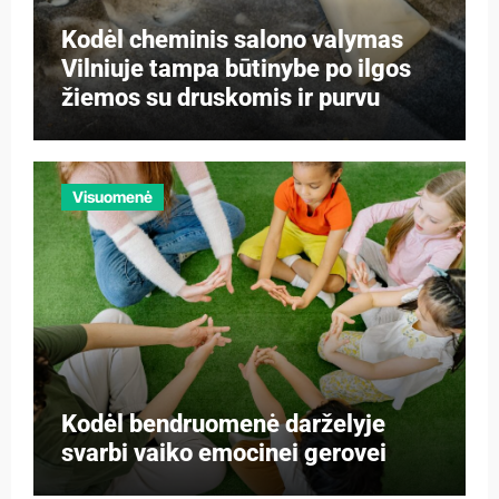
Kodėl cheminis salono valymas
Vilniuje tampa būtinybe po ilgos
žiemos su druskomis ir purvu
Visuomenė
Kodėl bendruomenė darželyje
svarbi vaiko emocinei gerovei