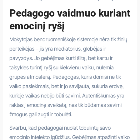
Pedagogo vaidmuo kuriant
emocinį ryšį
Mokytojas bendruomeniškoje sistemoje nėra tik žinių
perteikėjas – jis yra mediatorius, globėjas ir
pavyzdys. Jo gebėjimas kurti šiltą, bet kartu ir
taisykles turintį ryšį su kiekvienu vaiku, nulemia
grupės atmosferą. Pedagogas, kuris domisi ne tik
vaiko pasiekimais, bet ir jo savijauta, sukuria erdvę,
kurioje vaikas nebijo būti savimi. Autentiškumas yra
raktas į emocinę sveikatą, nes tik būdamas savimi
žmogus gali augti ir tobulėti.
Svarbu, kad pedagogai nuolat tobulintų savo
emocinio intelekto įgūdžius. Gebėjimas atpažinti vaiko