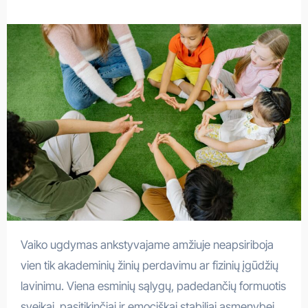
Vaiko ugdymas ankstyvajame amžiuje neapsiriboja
vien tik akademinių žinių perdavimu ar fizinių įgūdžių
lavinimu. Viena esminių sąlygų, padedančių formuotis
sveikai, pasitikinčiai ir emociškai stabiliai asmenybei,