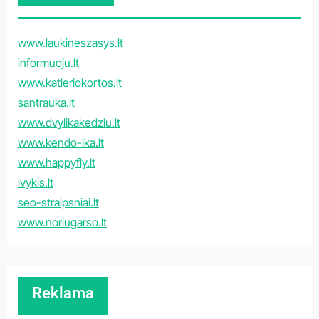
www.laukineszasys.lt
informuoju.lt
www.katleriokortos.lt
santrauka.lt
www.dvylikakedziu.lt
www.kendo-lka.lt
www.happyfly.lt
ivykis.lt
seo-straipsniai.lt
www.noriugarso.lt
Reklama