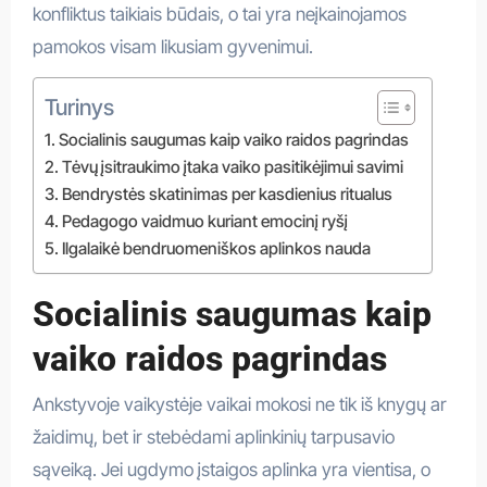
konfliktus taikiais būdais, o tai yra neįkainojamos
pamokos visam likusiam gyvenimui.
Turinys
Socialinis saugumas kaip vaiko raidos pagrindas
Tėvų įsitraukimo įtaka vaiko pasitikėjimui savimi
Bendrystės skatinimas per kasdienius ritualus
Pedagogo vaidmuo kuriant emocinį ryšį
Ilgalaikė bendruomeniškos aplinkos nauda
Socialinis saugumas kaip
vaiko raidos pagrindas
Ankstyvoje vaikystėje vaikai mokosi ne tik iš knygų ar
žaidimų, bet ir stebėdami aplinkinių tarpusavio
sąveiką. Jei ugdymo įstaigos aplinka yra vientisa, o