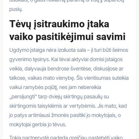
pusių.
Tėvų įsitraukimo įtaka
vaiko pasitikėjimui savimi
Ugdymo įstaiga nėra izoliuota sala – ji turi būti šeimos
gyvenimo tęsinys. Kai tėvai aktyviai domisi įstaigos
veikla, dalyvauja bendrose šventėse, diskusijose ar
talkose, vaikas mato vienybę. Šis vientisumas suteikia
vaikui ramybės pojūtį, nes jam nebereikia
„persijungti“ tarp dviejų skirtingų pasaulių su
skirtingomis taisyklėmis ar vertybėmis. Jis mato, kad
jo patys artimiausi žmonės pasitiki jo mokytojais, o
mokytojai gerbia jo tėvus.
Tokia partnerystė padeda greičiau pastebėti vaiko