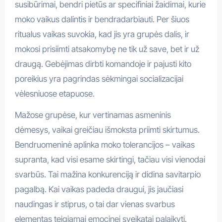
susibūrimai, bendri pietūs ar specifiniai žaidimai, kurie
moko vaikus dalintis ir bendradarbiauti. Per šiuos
ritualus vaikas suvokia, kad jis yra grupės dalis, ir
mokosi prisiimti atsakomybę ne tik už save, bet ir už
draugą. Gebėjimas dirbti komandoje ir pajusti kito
poreikius yra pagrindas sėkmingai socializacijai
vėlesniuose etapuose.
Mažose grupėse, kur vertinamas asmeninis
dėmesys, vaikai greičiau išmoksta priimti skirtumus.
Bendruomeninė aplinka moko tolerancijos – vaikas
supranta, kad visi esame skirtingi, tačiau visi vienodai
svarbūs. Tai mažina konkurenciją ir didina savitarpio
pagalbą. Kai vaikas padeda draugui, jis jaučiasi
naudingas ir stiprus, o tai dar vienas svarbus
elementas teigiamai emocinei sveikatai palaikyti.