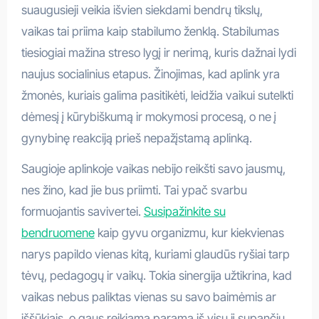
suaugusieji veikia išvien siekdami bendrų tikslų,
vaikas tai priima kaip stabilumo ženklą. Stabilumas
tiesiogiai mažina streso lygį ir nerimą, kuris dažnai lydi
naujus socialinius etapus. Žinojimas, kad aplink yra
žmonės, kuriais galima pasitikėti, leidžia vaikui sutelkti
dėmesį į kūrybiškumą ir mokymosi procesą, o ne į
gynybinę reakciją prieš nepažįstamą aplinką.
Saugioje aplinkoje vaikas nebijo reikšti savo jausmų,
nes žino, kad jie bus priimti. Tai ypač svarbu
formuojantis savivertei.
Susipažinkite su
bendruomene
kaip gyvu organizmu, kur kiekvienas
narys papildo vienas kitą, kuriami glaudūs ryšiai tarp
tėvų, pedagogų ir vaikų. Tokia sinergija užtikrina, kad
vaikas nebus paliktas vienas su savo baimėmis ar
iššūkiais, o gaus reikiamą paramą iš visų jį supančių