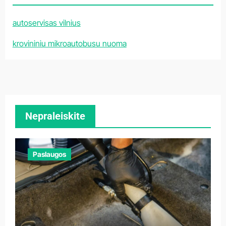
autoservisas vilnius
krovininiu mikroautobusu nuoma
Nepraleiskite
Paslaugos