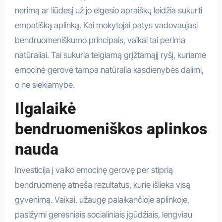
nerimą ar liūdesį už jo elgesio apraiškų leidžia sukurti
empatišką aplinką. Kai mokytojai patys vadovaujasi
bendruomeniškumo principais, vaikai tai perima
natūraliai. Tai sukuria teigiamą grįžtamąjį ryšį, kuriame
emocinė gerovė tampa natūralia kasdienybės dalimi,
o ne siekiamybe.
Ilgalaikė
bendruomeniškos aplinkos
nauda
Investicija į vaiko emocinę gerovę per stiprią
bendruomenę atneša rezultatus, kurie išlieka visą
gyvenimą. Vaikai, užaugę palaikančioje aplinkoje,
pasižymi geresniais socialiniais įgūdžiais, lengviau