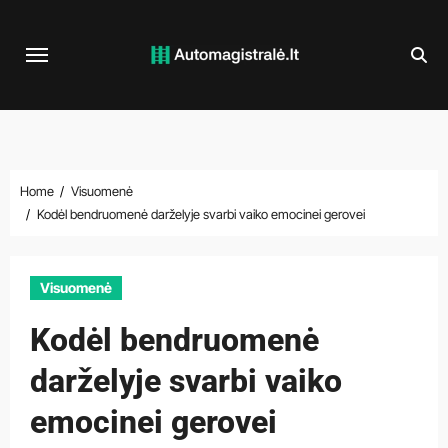
Skip
to
content
Home
Visuomenė
Kodėl bendruomenė darželyje svarbi vaiko emocinei gerovei
Visuomenė
Kodėl bendruomenė
darželyje svarbi vaiko
emocinei gerovei