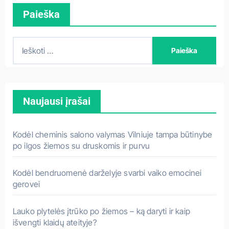
Paieška
I
e
š
k
Naujausi įrašai
o
t
i
Kodėl cheminis salono valymas Vilniuje tampa būtinybe
:
po ilgos žiemos su druskomis ir purvu
Kodėl bendruomenė darželyje svarbi vaiko emocinei
gerovei
Lauko plytelės įtrūko po žiemos – ką daryti ir kaip
išvengti klaidų ateityje?