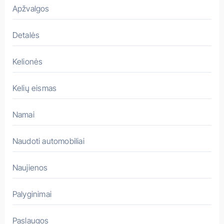
a
Apžvalgos
s
Detalės
Kelionės
Kelių eismas
Namai
Naudoti automobiliai
Naujienos
Palyginimai
Paslaugos