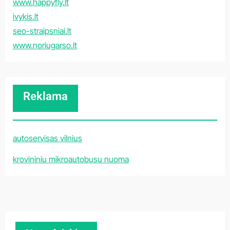
www.happyfly.lt
ivykis.lt
seo-straipsniai.lt
www.noriugarso.lt
Reklama
autoservisas vilnius
krovininiu mikroautobusu nuoma