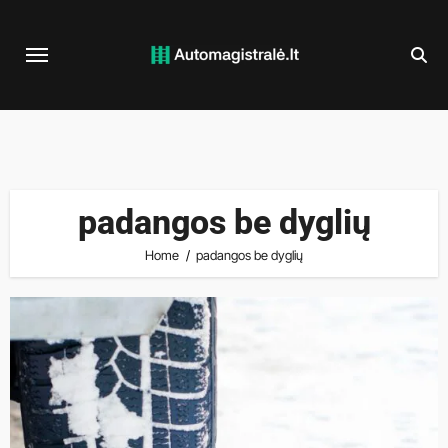
Skip
to
content
padangos be dyglių
Home
padangos be dyglių