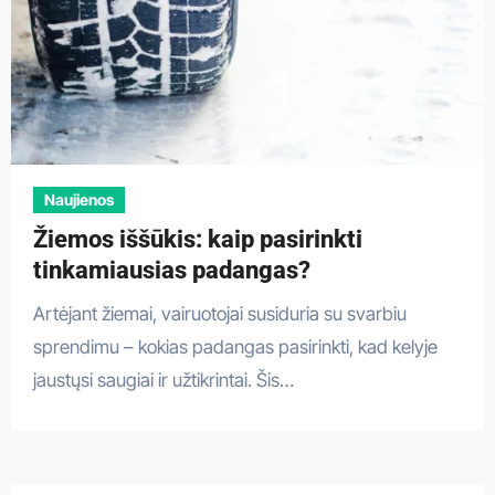
Naujienos
Žiemos iššūkis: kaip pasirinkti
tinkamiausias padangas?
Artėjant žiemai, vairuotojai susiduria su svarbiu
sprendimu – kokias padangas pasirinkti, kad kelyje
jaustųsi saugiai ir užtikrintai. Šis…