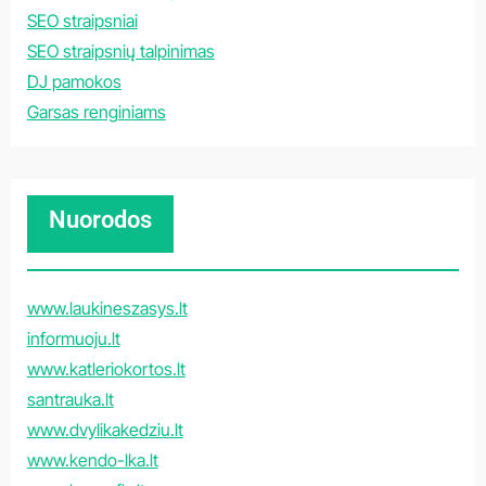
SEO straipsniai
SEO straipsnių talpinimas
DJ pamokos
Garsas renginiams
Nuorodos
www.laukineszasys.lt
informuoju.lt
www.katleriokortos.lt
santrauka.lt
www.dvylikakedziu.lt
www.kendo-lka.lt