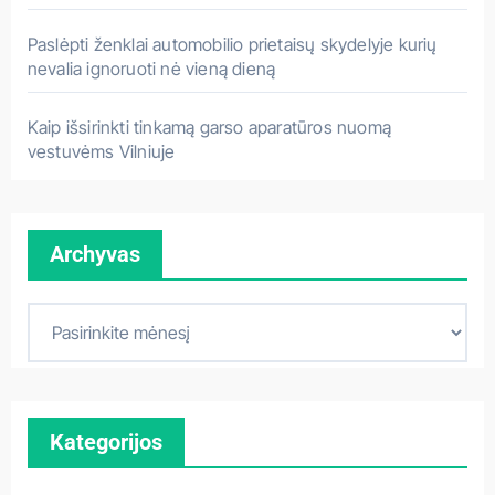
Paslėpti ženklai automobilio prietaisų skydelyje kurių
nevalia ignoruoti nė vieną dieną
Kaip išsirinkti tinkamą garso aparatūros nuomą
vestuvėms Vilniuje
Archyvas
A
r
c
h
Kategorijos
y
v