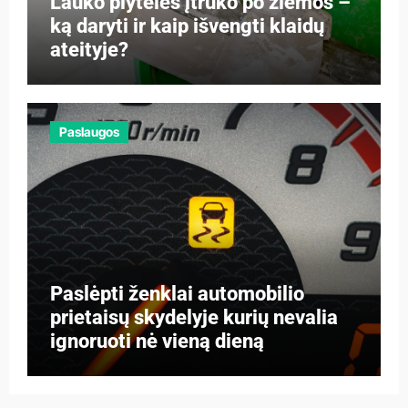
Lauko plytelės įtrūko po žiemos –
ką daryti ir kaip išvengti klaidų
ateityje?
Paslaugos
Paslėpti ženklai automobilio
prietaisų skydelyje kurių nevalia
ignoruoti nė vieną dieną