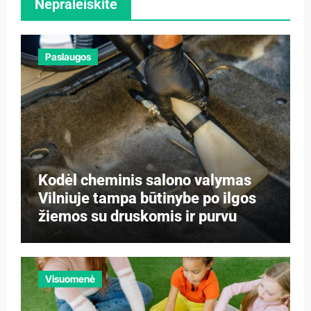
Nepraleiskite
Paslaugos
Kodėl cheminis salono valymas
Vilniuje tampa būtinybe po ilgos
žiemos su druskomis ir purvu
Visuomenė