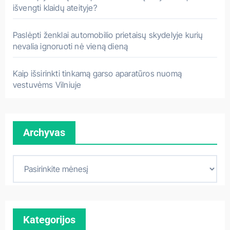
išvengti klaidų ateityje?
Paslėpti ženklai automobilio prietaisų skydelyje kurių
nevalia ignoruoti nė vieną dieną
Kaip išsirinkti tinkamą garso aparatūros nuomą
vestuvėms Vilniuje
Archyvas
A
r
c
h
Kategorijos
y