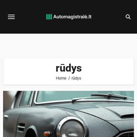
Skip
to
content
rūdys
Home
rūdys