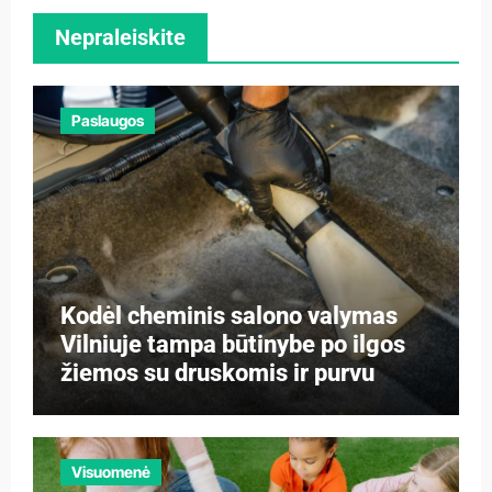
Nepraleiskite
Paslaugos
Kodėl cheminis salono valymas
Vilniuje tampa būtinybe po ilgos
žiemos su druskomis ir purvu
Visuomenė