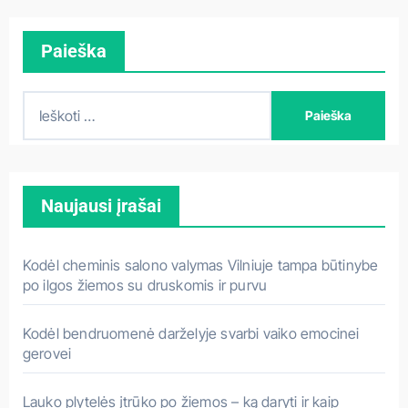
Paieška
I
e
š
k
Naujausi įrašai
o
t
i
Kodėl cheminis salono valymas Vilniuje tampa būtinybe
:
po ilgos žiemos su druskomis ir purvu
Kodėl bendruomenė darželyje svarbi vaiko emocinei
gerovei
Lauko plytelės įtrūko po žiemos – ką daryti ir kaip