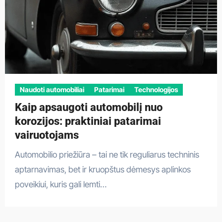
Naudoti automobiliai
Patarimai
Technologijos
Kaip apsaugoti automobilį nuo
korozijos: praktiniai patarimai
vairuotojams
Automobilio priežiūra – tai ne tik reguliarus techninis
aptarnavimas, bet ir kruopštus dėmesys aplinkos
poveikiui, kuris gali lemti…