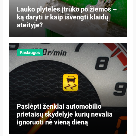
Lauko plytelės įtrūko po žiemos –
ką daryti ir kaip išvengti klaidų
ateityje?
Paslaugos
Paslėpti ženklai automobilio
prietaisų skydelyje kurių nevalia
ignoruoti nė vieną dieną