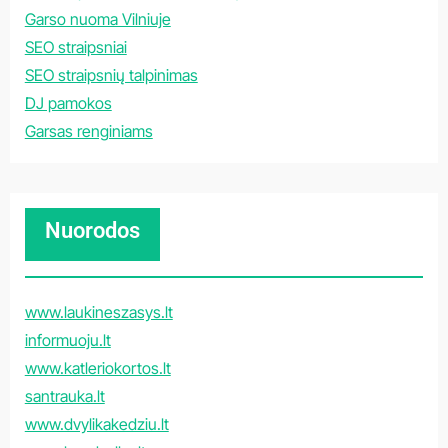
Garso nuoma Vilniuje
SEO straipsniai
SEO straipsnių talpinimas
DJ pamokos
Garsas renginiams
Nuorodos
www.laukineszasys.lt
informuoju.lt
www.katleriokortos.lt
santrauka.lt
www.dvylikakedziu.lt