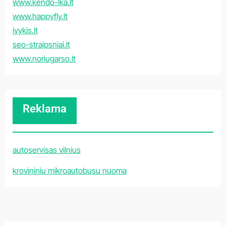
www.kendo-lka.lt
www.happyfly.lt
ivykis.lt
seo-straipsniai.lt
www.noriugarso.lt
Reklama
autoservisas vilnius
krovininiu mikroautobusu nuoma