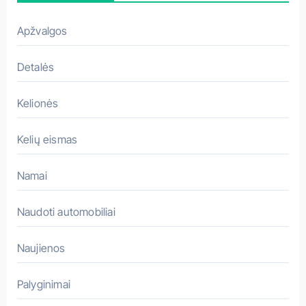
v
a
Apžvalgos
s
Detalės
Kelionės
Kelių eismas
Namai
Naudoti automobiliai
Naujienos
Palyginimai