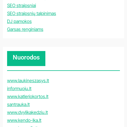
SEO straipsniai
SEO straipsnių talpinimas
DJ pamokos
Garsas renginiams
Nuorodos
www.laukineszasys.lt
informuoju.lt
www.katleriokortos.lt
santrauka.lt
www.dvylikakedziu.lt
www.kendo-lka.lt