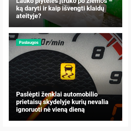
Lauko plytelės įtrūko po žiemos –
ką daryti ir kaip išvengti klaidų
ateityje?
Paslaugos
Paslėpti ženklai automobilio
prietaisų skydelyje kurių nevalia
ignoruoti nė vieną dieną