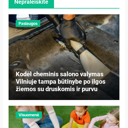
Nepraleiskite
Paslaugos
Kodėl cheminis salono valymas
Vilniuje tampa būtinybe po ilgos
žiemos su druskomis ir purvu
Visuomenė