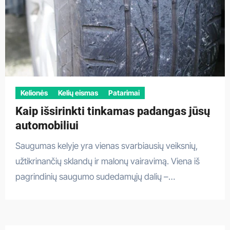
Kelionės
Kelių eismas
Patarimai
Kaip išsirinkti tinkamas padangas jūsų
automobiliui
Saugumas kelyje yra vienas svarbiausių veiksnių,
užtikrinančių sklandų ir malonų vairavimą. Viena iš
pagrindinių saugumo sudedamųjų dalių –…