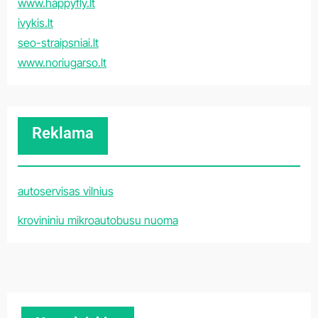
www.happyfly.lt
ivykis.lt
seo-straipsniai.lt
www.noriugarso.lt
Reklama
autoservisas vilnius
krovininiu mikroautobusu nuoma