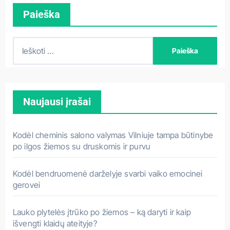
Paieška
I
e
š
k
Naujausi įrašai
o
t
i
Kodėl cheminis salono valymas Vilniuje tampa būtinybe
:
po ilgos žiemos su druskomis ir purvu
Kodėl bendruomenė darželyje svarbi vaiko emocinei
gerovei
Lauko plytelės įtrūko po žiemos – ką daryti ir kaip
išvengti klaidų ateityje?