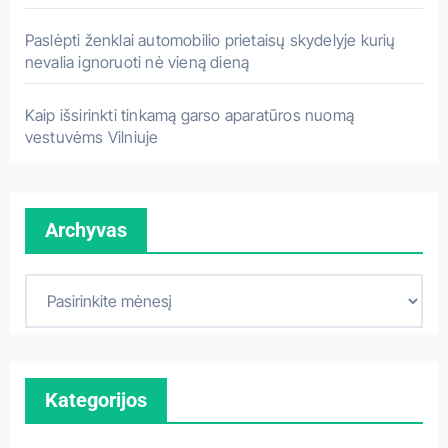
Paslėpti ženklai automobilio prietaisų skydelyje kurių
nevalia ignoruoti nė vieną dieną
Kaip išsirinkti tinkamą garso aparatūros nuomą
vestuvėms Vilniuje
Archyvas
A
r
c
h
Kategorijos
y
v