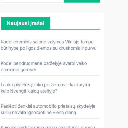
š
k
Naujausi įrašai
o
t
i
Kodėl cheminis salono valymas Vilniuje tampa
:
būtinybe po ilgos žiemos su druskomis ir purvu
Kodėl bendruomenė darželyje svarbi vaiko
emocinei gerovei
Lauko plytelės įtrūko po žiemos – ką daryti ir
kaip išvengti klaidų ateityje?
Paslėpti ženklai automobilio prietaisų skydelyje
kurių nevalia ignoruoti nė vieną dieną
Kaip išsirinkti tinkamą garso aparatūros nuomą