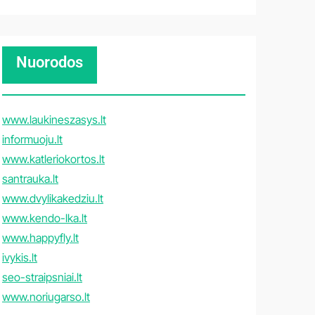
Nuorodos
www.laukineszasys.lt
informuoju.lt
www.katleriokortos.lt
santrauka.lt
www.dvylikakedziu.lt
www.kendo-lka.lt
www.happyfly.lt
ivykis.lt
seo-straipsniai.lt
www.noriugarso.lt