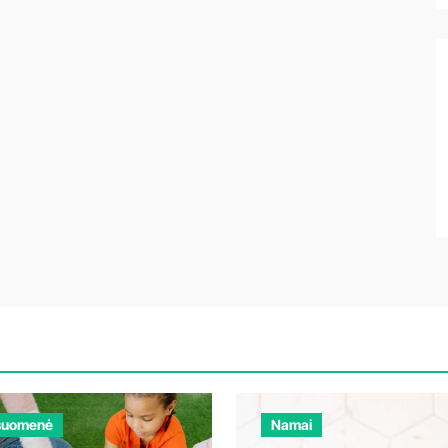
suomenė
Namai