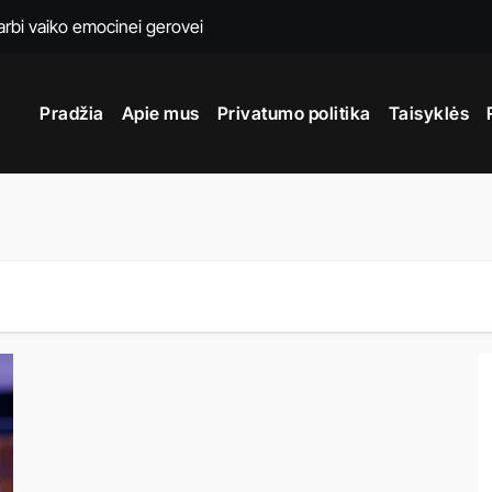
rbi vaiko emocinei gerovei
ą daryti ir kaip išvengti klaidų ateityje?
Pradžia
Apie mus
Privatumo politika
Taisyklės
aisų skydelyje kurių nevalia ignoruoti nė vieną dieną
ratūros nuomą vestuvėms Vilniuje
s: išmokite poliruoti kaip ekspertai namuose
riemonės, kurios leis jam atrodyti tobulai
rivalumai ir skirtumai nuo tradicinio transporto
urvo: sprendimas Jūsų transporto priemonei
– ar jį žinai?
lniuje tampa būtinybe po ilgos žiemos su druskomis ir purvu