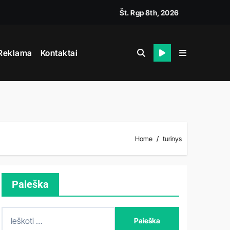
Št. Rgp 8th, 2026
Reklama
Kontaktai
Home
turinys
Paieška
I
e