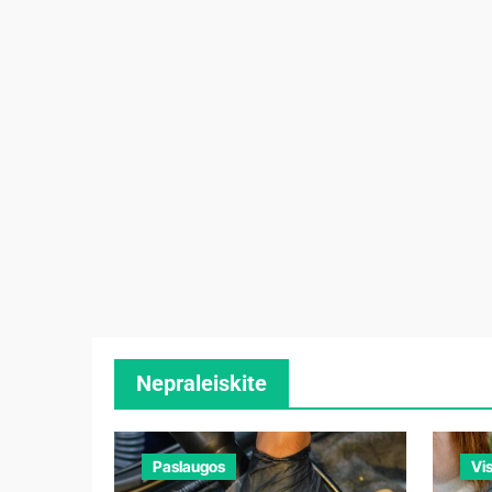
Nepraleiskite
Paslaugos
Vi