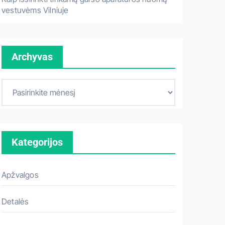
vestuvėms Vilniuje
Archyvas
A
r
c
h
Kategorijos
y
v
a
Apžvalgos
s
Detalės