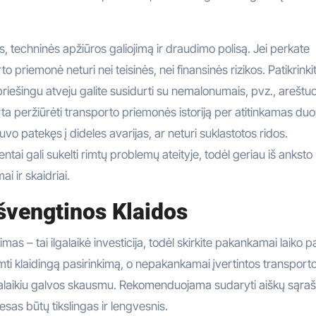
s, techninės apžiūros galiojimą ir draudimo polisą. Jei perkate
to priemonė neturi nei teisinės, nei finansinės rizikos. Patikrinkit
s priešingu atveju galite susidurti su nemalonumais, pvz., areštu
rta peržiūrėti transporto priemonės istoriją per atitinkamas d
uvo patekęs į dideles avarijas, ar neturi suklastotos ridos.
ai gali sukelti rimtų problemų ateityje, todėl geriau iš anksto
ai ir skaidriai.
Išvengtinos Klaidos
as – tai ilgalaikė investicija, todėl skirkite pakankamai laiko p
lemti klaidingą pasirinkimą, o nepakankamai įvertintos transport
galaikiu galvos skausmu. Rekomenduojama sudaryti aiškų sąra
cesas būtų tikslingas ir lengvesnis.