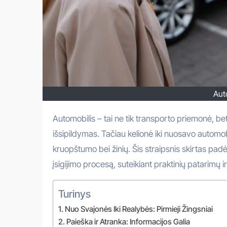
Aut
Automobilis – tai ne tik transporto priemonė, bet ir dalis gyvenimo būdo, išraiška, o kartais net ir svajonės
išsipildymas. Tačiau kelionė iki nuosavo automobi
kruopštumo bei žinių. Šis straipsnis skirtas padė
įsigijimo procesą, suteikiant praktinių patarimų i
Turinys
Nuo Svajonės Iki Realybės: Pirmieji Žingsniai
Paieška ir Atranka: Informacijos Galia