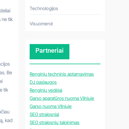
Technologijos
eliai
 ne tik
Visuomenė
Partneriai
cijos
as. Be
Renginių techninis aptarnavimas
ai
DJ paslaugos
e tik
Renginių vedėjai
Garso aparatūros nuoma Vilniuje
Garso nuoma Vilniuje
ačiau
SEO straipsniai
mą, kad
SEO straipsnių talpinimas