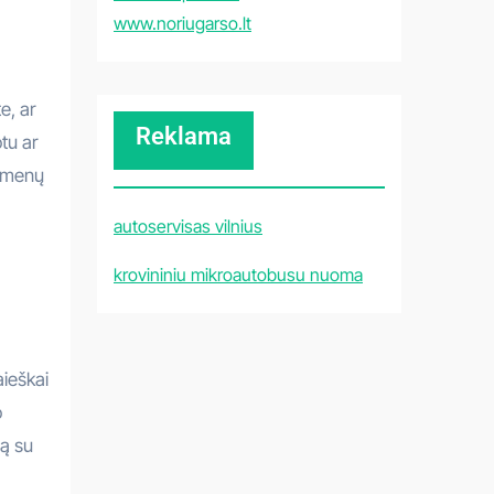
www.noriugarso.lt
e, ar
Reklama
otu ar
uomenų
autoservisas vilnius
krovininiu mikroautobusu nuoma
aieškai
o
šą su