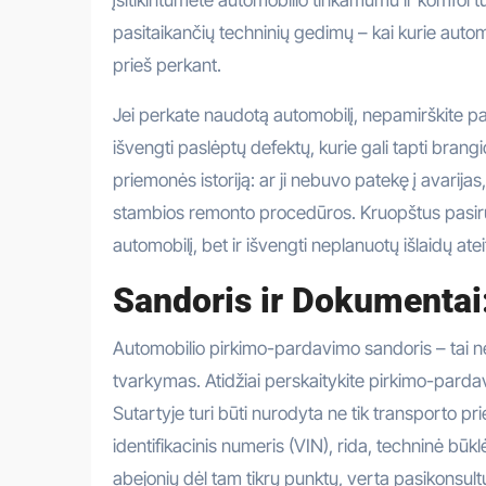
pasitaikančių techninių gedimų – kai kurie automo
prieš perkant.
Jei perkate naudotą automobilį, nepamirškite pa
išvengti paslėptų defektų, kurie gali tapti bran
priemonės istoriją: ar ji nebuvo patekę į avarija
stambios remonto procedūros. Kruopštus pasiruoš
automobilį, bet ir išvengti neplanuotų išlaidų atei
Sandoris ir Dokumentai:
Automobilio pirkimo-pardavimo sandoris – tai ne 
tvarkymas. Atidžiai perskaitykite pirkimo-pardavi
Sutartyje turi būti nurodyta ne tik transporto p
identifikacinis numeris (VIN), rida, techninė bū
abejonių dėl tam tikrų punktų, verta pasikonsult