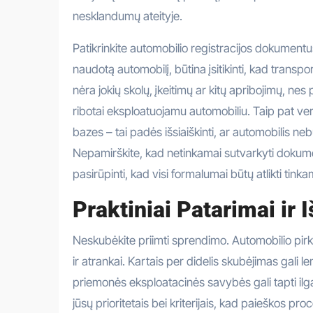
nesklandumų ateityje.
Patikrinkite automobilio registracijos dokumentu
naudotą automobilį, būtina įsitikinti, kad transpor
nėra jokių skolų, įkeitimų ar kitų apribojimų, ne
ribotai eksploatuojamu automobiliu. Taip pat ve
bazes – tai padės išsiaiškinti, ar automobilis neb
Nepamirškite, kad netinkamai sutvarkyti dokument
pasirūpinti, kad visi formalumai būtų atlikti tinkam
Praktiniai Patarimai ir 
Neskubėkite priimti sprendimo. Automobilio pirkim
ir atrankai. Kartais per didelis skubėjimas gali 
priemonės eksploatacinės savybės gali tapti il
jūsų prioritetais bei kriterijais, kad paieškos pro