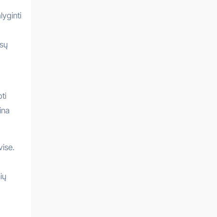
lyginti
ūsų
ti
aina
vise.
ių