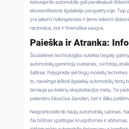
kainuojantis automobilis gali pareikalauti didesn
ekonomiškesnis ilgalaikėje perspektyvoje. Taip 
yra laikomi rizikingesniais ir jiems taikomi didesn
racionalus, bet ir finansiškai saugus.
Paieška ir Atranka: Inf
Šiuolaikinės technologijos suteikia begalę galimyb
automobilių gamintojų svetainės, vartotojų atsili
šaltiniai. Palyginkite skirtingų modelių technine
to, naudinga ieškoti ilgalaikių automobilių testų 
tarnauja po kelerių eksploatacijos metų. Tai padė
patenkins lūkesčius šiandien, bet ir išliks patiki
Neapsiribokite tik naujų automobilių salonais. Nau
čia būtinas ypatingas kruopštumas ir atidumas. 
įsitikintumėte automobilio tinkamumu ir komfortu.