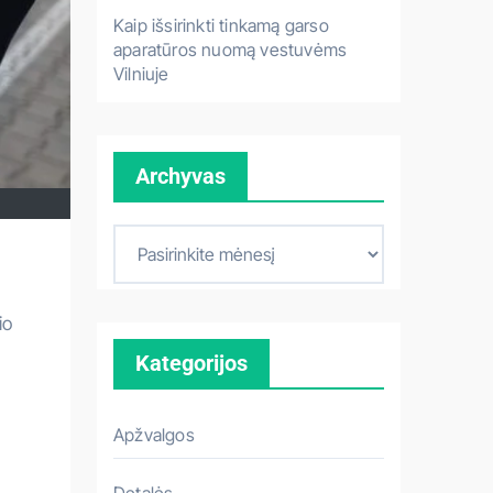
Kaip išsirinkti tinkamą garso
aparatūros nuomą vestuvėms
Vilniuje
Archyvas
A
r
c
io
h
Kategorijos
y
v
a
Apžvalgos
s