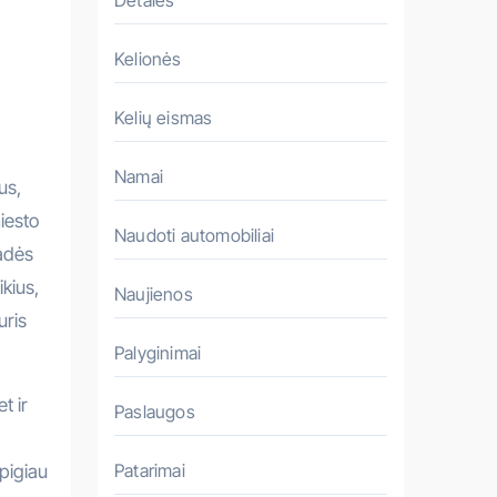
Detalės
Kelionės
Kelių eismas
Namai
us,
iesto
Naudoti automobiliai
padės
ikius,
Naujienos
uris
Palyginimai
t ir
Paslaugos
Patarimai
 pigiau