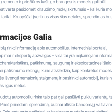
ių remonto ir priežiūros kaštų, o brangesnis modelis gali būti
pat verta pasidomėti draudimo įmokų skirtumais – kai kurie mod
i tarifai. Kruopščiai įvertinus visas šias detales, sprendimas bus
ormacijos Galia
ių rinkti informaciją apie automobilius. Internetiniai portalai,
epimai ir ekspertų apžvalgos – visa tai yra neįkainojami informa
s charakteristikas, patikimumą, saugumą ir eksploatacines išlaid
bei patikimumo reitingų, kurie atskleidžia, kaip konkretūs modeli
s išvengti nemalonių staigmenų ir pasirinkti automobilį, kuris n
mas ilgus metus.
dotų automobilių rinka taip pat gali pasiūlyti puikių variantų, t
Prieš priimdami sprendimą, būtinai atlikite bandomąjį važiavi
 Taip pat verta patikrinti, ar konkretus modelis neturi dažnai