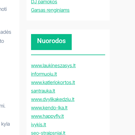
DJ pamokos
noti
Garsas renginiams
 padės
Nuorodos
to
www.laukineszasys.lt
informuoju.lt
www.katleriokortos.lt
santrauka.lt
www.dvylikakedziu.lt
mi.
www.kendo-lka.lt
www.happyfly.lt
 kyla
ivykis.lt
seo-straipsniai.lt