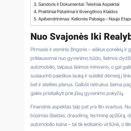
Sandoris ir Dokumentai: Teisiniai Aspektai
Praktiniai Patarimai ir Išvengtinos Klaidos
Apibendrinimas: Kelionės Pabaiga – Naujo Etap
Nuo Svajonės Iki Realyb
Pirmasis ir esminis žingsnis – aiškus poreikių ir 
priklausomai nuo gyvenimo būdo, šeimos dydžio,
automobilio, talpaus šeimos miniveno, o gal ga
susiaurinti paieškos lauką ir sutelkti dėmesį į t
bet ir ateities planus. Galbūt netrukus šeima pag
galės prisitaikyti prie jūsų gyvenimo pokyčių.
Finansinis aspektas taip pat yra itin svarbus. Nus
būsimas išlaidas: draudimą, techninę apžiūrą, de
automobilio kaina – tai tik ledkalnio viršūnė, o ti