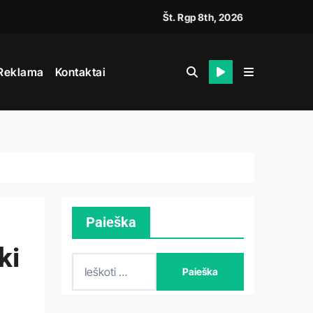
Št. Rgp 8th, 2026
Reklama
Kontaktai
Paieška
ki
I
e
š