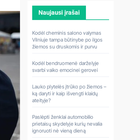
k
Naujausi įrašai
o
t
i
Kodėl cheminis salono valymas
:
Vilniuje tampa būtinybe po ilgos
žiemos su druskomis ir purvu
Kodėl bendruomenė darželyje
svarbi vaiko emocinei gerovei
Lauko plytelės įtrūko po žiemos –
ką daryti ir kaip išvengti klaidų
ateityje?
Paslėpti ženklai automobilio
prietaisų skydelyje kurių nevalia
ignoruoti nė vieną dieną