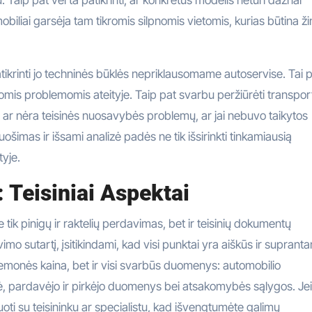
biliai garsėja tam tikromis silpnomis vietomis, kurias būtina ži
tikrinti jo techninės būklės nepriklausomame autoservise. Tai
giomis problemomis ateityje. Taip pat svarbu peržiūrėti transpor
s, ar nėra teisinės nuosavybės problemų, ar jai nebuvo taikytos
imas ir išsami analizė padės ne tik išsirinkti tinkamiausią
tyje.
 Teisiniai Aspektai
tik pinigų ir raktelių perdavimas, bet ir teisinių dokumentų
mo sutartį, įsitikindami, kad visi punktai yra aiškūs ir supranta
riemonės kaina, bet ir visi svarbūs duomenys: automobilio
klė, pardavėjo ir pirkėjo duomenys bei atsakomybės sąlygos. Jei
uoti su teisininku ar specialistu, kad išvengtumėte galimų