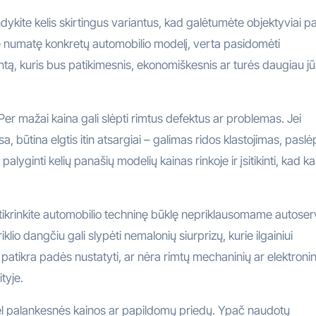
dykite kelis skirtingus variantus, kad galėtumėte objektyviai pa
ate numatę konkretų automobilio modelį, verta pasidomėti
ntą, kuris bus patikimesnis, ekonomiškesnis ar turės daugiau j
er mažai kaina gali slėpti rimtus defektus ar problemas. Jei
 būtina elgtis itin atsargiai – galimas ridos klastojimas, paslėp
palyginti kelių panašių modelių kainas rinkoje ir įsitikinti, kad k
atikrinkite automobilio techninę būklę nepriklausomame autoser
iklio dangčiu gali slypėti nemalonių siurprizų, kurie ilgainiui
i patikra padės nustatyti, ar nėra rimtų mechaninių ar elektronin
tyje.
ėl palankesnės kainos ar papildomų priedų. Ypač naudotų