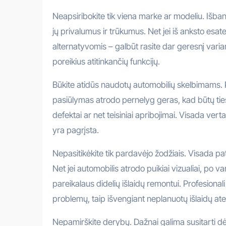
Neapsiribokite tik viena marke ar modeliu. Išban
jų privalumus ir trūkumus. Net jei iš anksto es
alternatyvomis – galbūt rasite dar geresnį varia
poreikius atitinkančių funkcijų.
Būkite atidūs naudotų automobilių skelbimams. P
pasiūlymas atrodo pernelyg geras, kad būtų tiesa,
defektai ar net teisiniai apribojimai. Visada verta 
yra pagrįsta.
Nepasitikėkite tik pardavėjo žodžiais. Visada p
Net jei automobilis atrodo puikiai vizualiai, po var
pareikalaus didelių išlaidų remontui. Profesional
problemų, taip išvengiant neplanuotų išlaidų atei
Nepamirškite derybų. Dažnai galima susitarti d