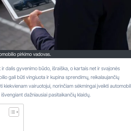
omobilio pirkimo vadovas.
lio gali būti vingiuota ir kupina sprendimų, reikalaujančių
ti kiekvienam vairuotojui, norinčiam sėkmingai įveikti automobil
r išvengiant dažniausiai pasitaikančių klaidų.