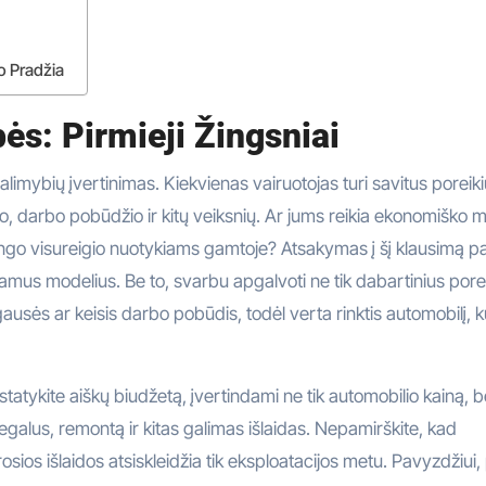
o Pradžia
ės: Pirmieji Žingsniai
galimybių įvertinimas. Kiekvienas vairuotojas turi savitus poreiki
 darbo pobūdžio ir kitų veiksnių. Ar jums reikia ekonomiško m
lingo visureigio nuotykiams gamtoje? Atsakymas į šį klausimą 
inkamus modelius. Be to, svarbu apgalvoti ne tik dabartinius pore
ausės ar keisis darbo pobūdis, todėl verta rinktis automobilį, k
tatykite aiškų biudžetą, įvertindami ne tik automobilio kainą, be
galus, remontą ir kitas galimas išlaidas. Nepamirškite, kad
krosios išlaidos atsiskleidžia tik eksploatacijos metu. Pavyzdžiui,