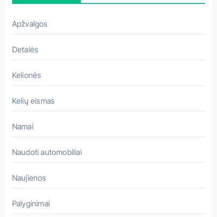
v
a
Apžvalgos
s
Detalės
Kelionės
Kelių eismas
Namai
Naudoti automobiliai
Naujienos
Palyginimai