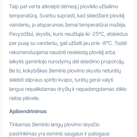
Taip pat verta atkreipti dėmesį į ploviklio užšalimo
temperatūrą. Svarbu suprasti, kad skiedžiant ploviklį
vandeniu, jo atsparumas žemai temperatūrai mažėja.
Pavyzdžiui, skystis, kuris neužšąla iki -25°C, atskiedus
per pusę su vandeniu, gali užšalti jau prie -8°C. Todėl
rekomenduojama naudoti neskiestą ploviklį arba
laikytis gamintojo nurodymų dėl skiedimo proporcijų.
Be to, kokybiškas žieminis plovimo skystis neturėtų
skleisti stipraus spirito kvapo, turėtų gerai valyti
langus nepalikdamas dryžių ir nepadengdamas stiklo
riebia plėvele.
Apibendrinimas
Tinkamas žieminio langų plovimo skysčio
pasirinkimas yra esminis saugaus ir patogaus