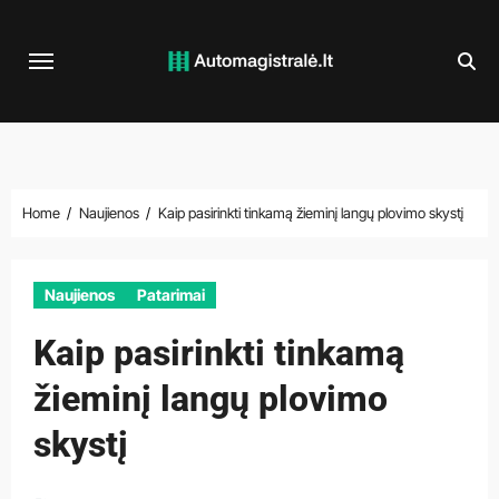
Skip
to
content
Home
Naujienos
Kaip pasirinkti tinkamą žieminį langų plovimo skystį
Naujienos
Patarimai
Kaip pasirinkti tinkamą
žieminį langų plovimo
skystį