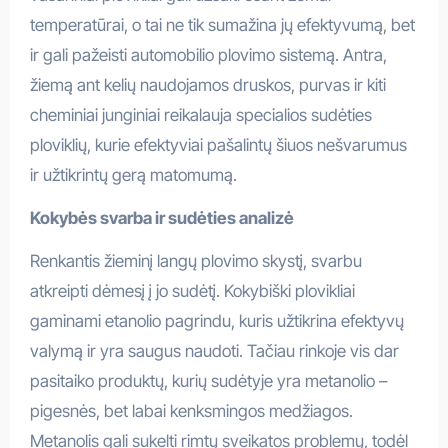
temperatūrai, o tai ne tik sumažina jų efektyvumą, bet
ir gali pažeisti automobilio plovimo sistemą. Antra,
žiemą ant kelių naudojamos druskos, purvas ir kiti
cheminiai junginiai reikalauja specialios sudėties
ploviklių, kurie efektyviai pašalintų šiuos nešvarumus
ir užtikrintų gerą matomumą.
Kokybės svarba ir sudėties analizė
Renkantis žieminį langų plovimo skystį, svarbu
atkreipti dėmesį į jo sudėtį. Kokybiški plovikliai
gaminami etanolio pagrindu, kuris užtikrina efektyvų
valymą ir yra saugus naudoti. Tačiau rinkoje vis dar
pasitaiko produktų, kurių sudėtyje yra metanolio –
pigesnės, bet labai kenksmingos medžiagos.
Metanolis gali sukelti rimtų sveikatos problemų, todėl