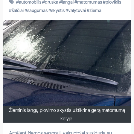
#
automobilis
#
druska
#
langai
#
matomumas
#
ploviklis
#
šalčiai
#
saugumas
#
skystis
#
valytuvai
#
žiema
Žieminis langų plovimo skystis užtikrina gerą matomumą
kelyje.
Artėjant žiemos sezonui, vairuotojai susiduria su