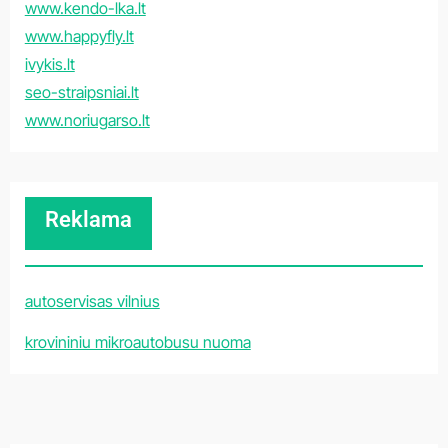
www.kendo-lka.lt
www.happyfly.lt
ivykis.lt
seo-straipsniai.lt
www.noriugarso.lt
Reklama
autoservisas vilnius
krovininiu mikroautobusu nuoma