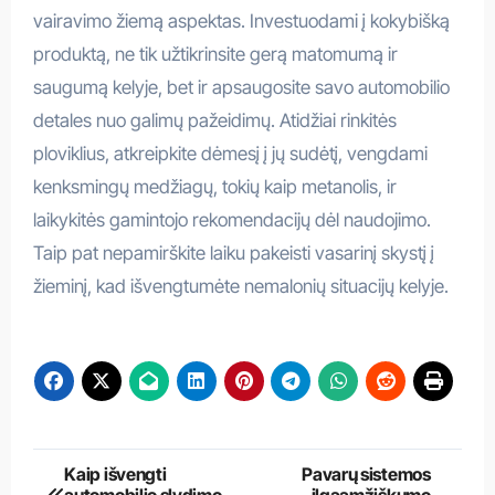
vairavimo žiemą aspektas. Investuodami į kokybišką
produktą, ne tik užtikrinsite gerą matomumą ir
saugumą kelyje, bet ir apsaugosite savo automobilio
detales nuo galimų pažeidimų. Atidžiai rinkitės
ploviklius, atkreipkite dėmesį į jų sudėtį, vengdami
kenksmingų medžiagų, tokių kaip metanolis, ir
laikykitės gamintojo rekomendacijų dėl naudojimo.
Taip pat nepamirškite laiku pakeisti vasarinį skystį į
žieminį, kad išvengtumėte nemalonių situacijų kelyje.
Navigacija
Kaip išvengti
Pavarų sistemos
automobilio slydimo
ilgaamžiškumo