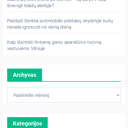
išvengti klaidų ateityje?
Paslėpti ženklai automobilio prietaisų skydelyje kurių
nevalia ignoruoti nė vieną dieną
Kaip išsirinkti tinkamą garso aparatūros nuomą
vestuvėms Vilniuje
Archyvas
A
r
c
h
Kategorijos
y