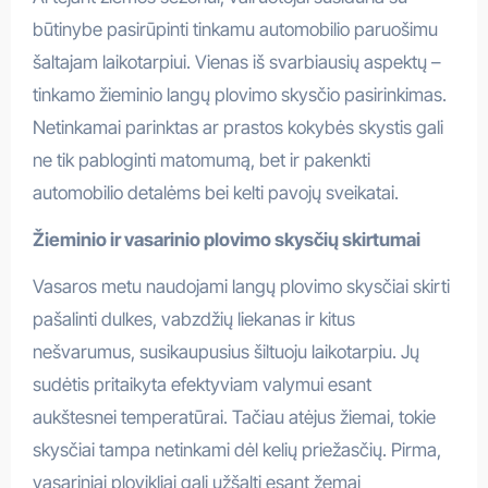
būtinybe pasirūpinti tinkamu automobilio paruošimu
šaltajam laikotarpiui. Vienas iš svarbiausių aspektų –
tinkamo žieminio langų plovimo skysčio pasirinkimas.
Netinkamai parinktas ar prastos kokybės skystis gali
ne tik pabloginti matomumą, bet ir pakenkti
automobilio detalėms bei kelti pavojų sveikatai.
Žieminio ir vasarinio plovimo skysčių skirtumai
Vasaros metu naudojami langų plovimo skysčiai skirti
pašalinti dulkes, vabzdžių liekanas ir kitus
nešvarumus, susikaupusius šiltuoju laikotarpiu. Jų
sudėtis pritaikyta efektyviam valymui esant
aukštesnei temperatūrai. Tačiau atėjus žiemai, tokie
skysčiai tampa netinkami dėl kelių priežasčių. Pirma,
vasariniai plovikliai gali užšalti esant žemai