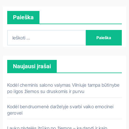
Paieška
I
e
š
k
Naujausi įrašai
o
t
i
Kodėl cheminis salono valymas Vilniuje tampa būtinybe
:
po ilgos žiemos su druskomis ir purvu
Kodėl bendruomenė darželyje svarbi vaiko emocinei
gerovei
Lauko plytelės įtrūko po žiemos – ką daryti ir kaip