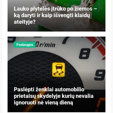
Lauko plytelės įtrūko po žiemos –
ką daryti ir kaip išvengti klaidų
ateityje?
Paslaugos
Paslėpti ženklai automobilio
prietaisų skydelyje kurių nevalia
ignoruoti nė vieną dieną