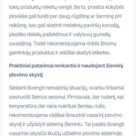
tokių produktų reikėtų vengti. Be to, prastos kokybės
plovikliai gali turėti per daug rūgštinę ar šarminę pH
reikšmę, kas gali skatinti metalinių paviršių koroziją,
plastiko detalių pažeidimus ir valytuvų gumelių
sausėjimą. Todėl rekomenduojama rinktis žinomų
gamintojų produktus ir atidžiai skaityti etiketes.
Praktiniai patarimai renkantis ir naudojant žieminį
plovimo skystį
Siekiant išvengti nemalonių situacijų, svarbu tinkamai
pasiruošti žiemos sezonui. Pirmiausia, dar rudenį, kai
temperatūra dar nėra nukritusi žemiau nulio,
rekomenduojama visiškai išnaudoti vasarinį plovimo
skystį ir užpildyti sistemą žieminiu. Tai padės išvengti
vasarinio skysčio likučių užšalimo plovimo sistemoje.