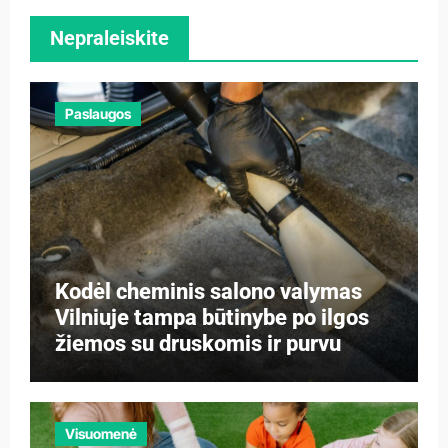
Nepraleiskite
Paslaugos
Kodėl cheminis salono valymas
Vilniuje tampa būtinybe po ilgos
žiemos su druskomis ir purvu
Visuomenė